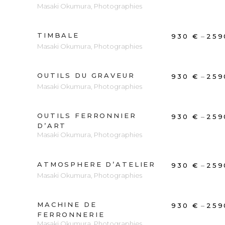
Masaki Okumura
,
Photographies
TIMBALE
DÉCOUVRIR
–
930
€
25
Masaki Okumura
,
Photographies
OUTILS DU GRAVEUR
DÉCOUVRIR
–
930
€
25
Masaki Okumura
,
Photographies
OUTILS FERRONNIER
DÉCOUVRIR
–
930
€
25
D’ART
Masaki Okumura
,
Photographies
ATMOSPHERE D’ATELIER
DÉCOUVRIR
–
930
€
25
Masaki Okumura
,
Photographies
MACHINE DE
DÉCOUVRIR
–
930
€
25
FERRONNERIE
Masaki Okumura
,
Photographies