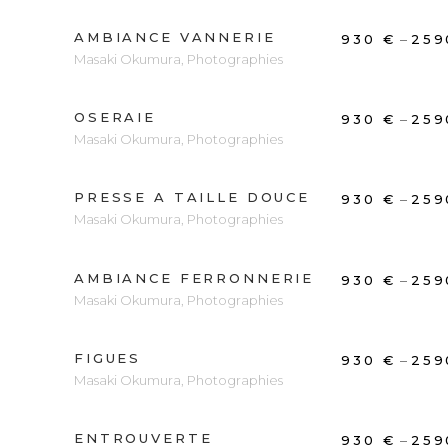
AMBIANCE VANNERIE
DÉCOUVRIR
–
930
€
25
Masaki Okumura
,
Photographies
OSERAIE
DÉCOUVRIR
–
930
€
25
Masaki Okumura
,
Photographies
PRESSE A TAILLE DOUCE
DÉCOUVRIR
–
930
€
25
Masaki Okumura
,
Photographies
AMBIANCE FERRONNERIE
DÉCOUVRIR
–
930
€
25
Masaki Okumura
,
Photographies
FIGUES
DÉCOUVRIR
–
930
€
25
Masaki Okumura
,
Photographies
ENTROUVERTE
DÉCOUVRIR
–
930
€
25