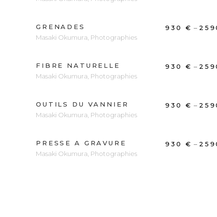
GRENADES
DÉCOUVRIR
–
930
€
25
Masaki Okumura
,
Photographies
FIBRE NATURELLE
DÉCOUVRIR
–
930
€
25
Masaki Okumura
,
Photographies
OUTILS DU VANNIER
DÉCOUVRIR
–
930
€
25
Masaki Okumura
,
Photographies
PRESSE A GRAVURE
DÉCOUVRIR
–
930
€
25
Masaki Okumura
,
Photographies