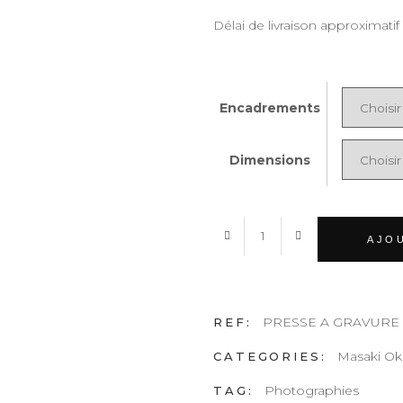
Délai de livraison approximatif
Encadrements
Dimensions
PRESSE
AJO
A
GRAVURE
quantity
PRESSE A GRAVURE
REF:
Masaki O
CATEGORIES:
Photographies
TAG: