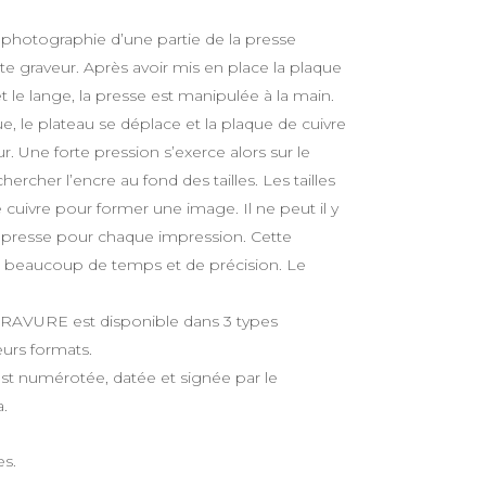
otographie d’une partie de la presse
tiste graveur. Après avoir mis en place la plaque
et le lange, la presse est manipulée à la main.
ue, le plateau se déplace et la plaque de cuivre
r. Une forte pression s’exerce alors sur le
chercher l’encre au fond des tailles. Les tailles
le cuivre pour former une image. Il ne peut il y
s presse pour chaque impression. Cette
 beaucoup de temps et de précision. Le
AVURE est disponible dans 3 types
urs formats.
t numérotée, datée et signée par le
.
es.