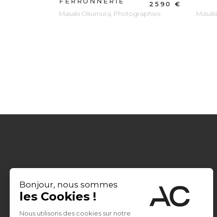
FERRONNERIE
2590
€
Masaki Okumura
,
Photographies
Masak
INFORMATIONS
Conditions générales de vente
Mentions Légales