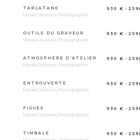
TARLATANE
DÉCOUVRIR
–
930
€
25
Masaki Okumura
,
Photographies
OUTILS DU GRAVEUR
DÉCOUVRIR
–
930
€
25
Masaki Okumura
,
Photographies
ATMOSPHERE D’ATELIER
DÉCOUVRIR
–
930
€
25
Masaki Okumura
,
Photographies
ENTROUVERTE
DÉCOUVRIR
–
930
€
25
Masaki Okumura
,
Photographies
FIGUES
DÉCOUVRIR
–
930
€
25
Masaki Okumura
,
Photographies
TIMBALE
DÉCOUVRIR
–
930
€
25
Masaki Okumura
,
Photographies