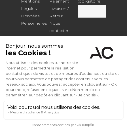
Mentions
Paiement
(obligatoire)
Légales
Livraison /
Données
Retour
Personnelles
Nous
contacter
Mon Compte
INSTAGRAM
FACEBOOK
PINTEREST
VIDEOS