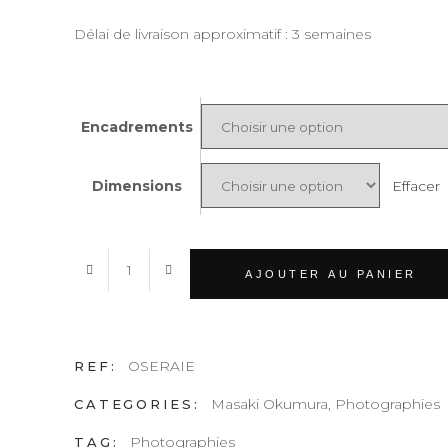
Délai de livraison approximatif : 3 semaines
Encadrements
Effacer
Dimensions
OSERAIE
AJOUTER AU PANIER
quantity
OSERAIE
REF:
Masaki Okumura
,
Photographies
CATEGORIES:
Photographies
TAG: