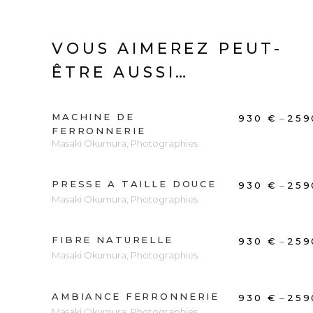
VOUS AIMEREZ PEUT-
ÊTRE AUSSI…
MACHINE DE
DÉCOUVRIR
–
930
€
25
FERRONNERIE
Masaki Okumura
,
Photographies
PRESSE A TAILLE DOUCE
DÉCOUVRIR
–
930
€
25
Masaki Okumura
,
Photographies
FIBRE NATURELLE
DÉCOUVRIR
–
930
€
25
Masaki Okumura
,
Photographies
AMBIANCE FERRONNERIE
DÉCOUVRIR
–
930
€
25
Masaki Okumura
,
Photographies