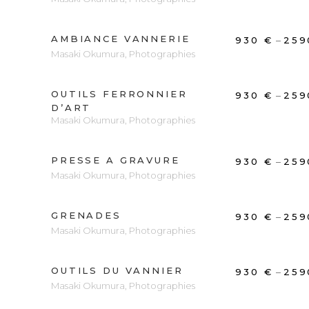
AMBIANCE VANNERIE
DÉCOUVRIR
–
930
€
25
Masaki Okumura
,
Photographies
OUTILS FERRONNIER
DÉCOUVRIR
–
930
€
25
D’ART
Masaki Okumura
,
Photographies
PRESSE A GRAVURE
DÉCOUVRIR
–
930
€
25
Masaki Okumura
,
Photographies
GRENADES
DÉCOUVRIR
–
930
€
25
Masaki Okumura
,
Photographies
OUTILS DU VANNIER
DÉCOUVRIR
–
930
€
25
Masaki Okumura
,
Photographies