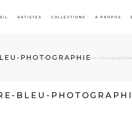
EIL
ARTISTES
COLLECTIONS
A PROPOS
BLEU-PHOTOGRAPHIE
Artisans Createurs
/
[:fr]Tarlatane - Photographie[:e
RE-BLEU-PHOTOGRAPH