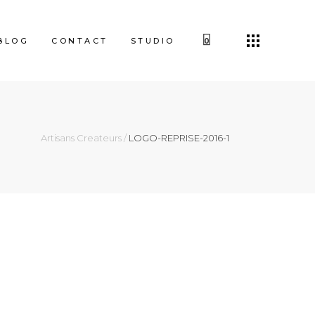
BLOG
CONTACT
STUDIO
0
Artisans Createurs
/
LOGO-REPRISE-2016-1