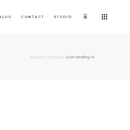
BLOG
CONTACT
STUDIO
0
Artisans Createurs
/
icon-landing-14