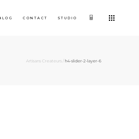
BLOG
CONTACT
STUDIO
0
Artisans Createurs
/
h4-slider-2-layer-6