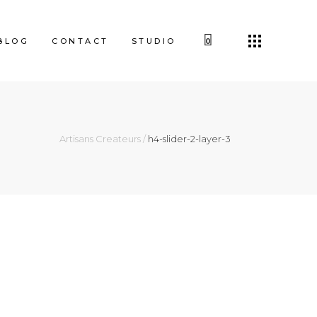
BLOG
CONTACT
STUDIO
0
Artisans Createurs
/
h4-slider-2-layer-3