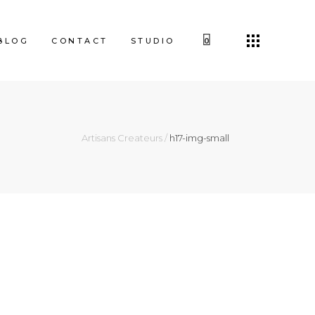
BLOG
CONTACT
STUDIO
0
Artisans Createurs
/
h17-img-small