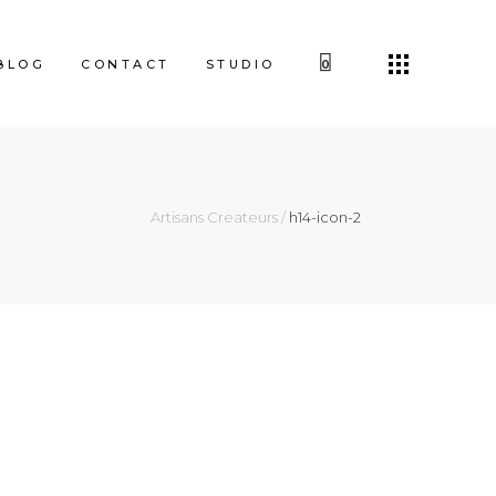
BLOG
CONTACT
STUDIO
0
Artisans Createurs
/
h14-icon-2