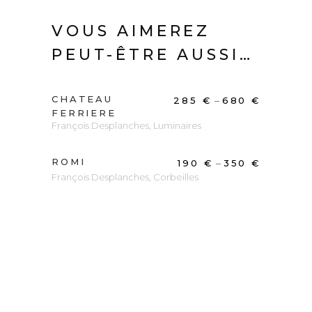
VOUS AIMEREZ
PEUT-ÊTRE AUSSI…
CHATEAU
DÉCOUVRIR
–
285
€
680
€
FERRIERE
François Desplanches
,
Luminaires
ROMI
DÉCOUVRIR
–
190
€
350
€
François Desplanches
,
Corbeilles