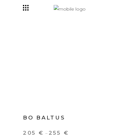
BO BALTUS
205
€
255
€
–