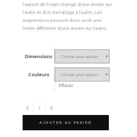
l’aspect de l’osier change d’une année sur
l’autre et d’un trempage à l’autre. Les
suspensions peuvent donc avoir une
teinte différente d’une année sur l’autre.
Dimensions
Couleurs
Effacer
BO
BALTUS
quantity
AJOUTER AU PANIER